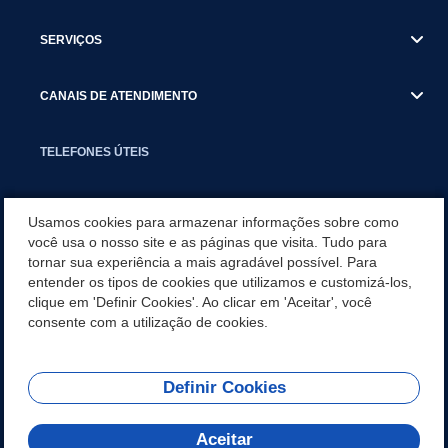
SERVIÇOS
CANAIS DE ATENDIMENTO
TELEFONES ÚTEIS
EXECUTIVO
Usamos cookies para armazenar informações sobre como
você usa o nosso site e as páginas que visita. Tudo para
tornar sua experiência a mais agradável possível. Para
NOTÍCIAS
entender os tipos de cookies que utilizamos e customizá-los,
clique em 'Definir Cookies'. Ao clicar em 'Aceitar', você
APLICATIVO
consente com a utilização de cookies.
Definir Cookies
REDES SOCIAIS
Aceitar