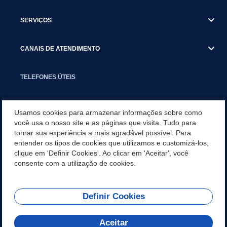
SERVIÇOS
CANAIS DE ATENDIMENTO
TELEFONES ÚTEIS
EXECUTIVO
Usamos cookies para armazenar informações sobre como
você usa o nosso site e as páginas que visita. Tudo para
tornar sua experiência a mais agradável possível. Para
NOTÍCIAS
entender os tipos de cookies que utilizamos e customizá-los,
clique em 'Definir Cookies'. Ao clicar em 'Aceitar', você
APLICATIVO
consente com a utilização de cookies.
Definir Cookies
REDES SOCIAIS
Aceitar