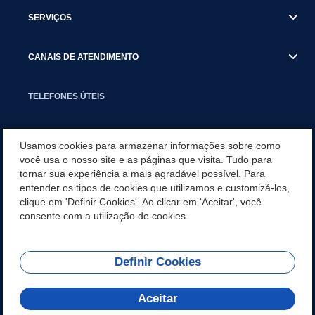
SERVIÇOS
CANAIS DE ATENDIMENTO
TELEFONES ÚTEIS
EXECUTIVO
Usamos cookies para armazenar informações sobre como
você usa o nosso site e as páginas que visita. Tudo para
tornar sua experiência a mais agradável possível. Para
NOTÍCIAS
entender os tipos de cookies que utilizamos e customizá-los,
clique em 'Definir Cookies'. Ao clicar em 'Aceitar', você
APLICATIVO
consente com a utilização de cookies.
Definir Cookies
REDES SOCIAIS
Aceitar