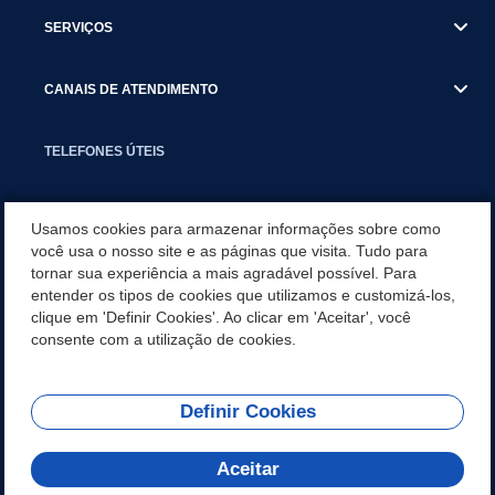
SERVIÇOS
CANAIS DE ATENDIMENTO
TELEFONES ÚTEIS
EXECUTIVO
Usamos cookies para armazenar informações sobre como
você usa o nosso site e as páginas que visita. Tudo para
tornar sua experiência a mais agradável possível. Para
NOTÍCIAS
entender os tipos de cookies que utilizamos e customizá-los,
clique em 'Definir Cookies'. Ao clicar em 'Aceitar', você
APLICATIVO
consente com a utilização de cookies.
Definir Cookies
REDES SOCIAIS
Aceitar