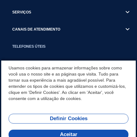
SERVIÇOS
CANAIS DE ATENDIMENTO
TELEFONES ÚTEIS
EXECUTIVO
Usamos cookies para armazenar informações sobre como
você usa o nosso site e as páginas que visita. Tudo para
tornar sua experiência a mais agradável possível. Para
NOTÍCIAS
entender os tipos de cookies que utilizamos e customizá-los,
clique em 'Definir Cookies'. Ao clicar em 'Aceitar', você
APLICATIVO
consente com a utilização de cookies.
Definir Cookies
REDES SOCIAIS
Aceitar