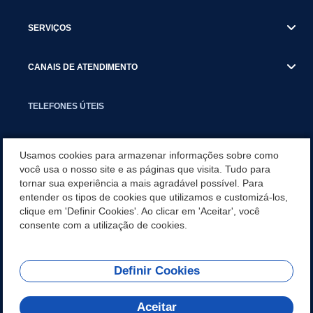
SERVIÇOS
CANAIS DE ATENDIMENTO
TELEFONES ÚTEIS
EXECUTIVO
Usamos cookies para armazenar informações sobre como
você usa o nosso site e as páginas que visita. Tudo para
tornar sua experiência a mais agradável possível. Para
NOTÍCIAS
entender os tipos de cookies que utilizamos e customizá-los,
clique em 'Definir Cookies'. Ao clicar em 'Aceitar', você
APLICATIVO
consente com a utilização de cookies.
Definir Cookies
REDES SOCIAIS
Aceitar