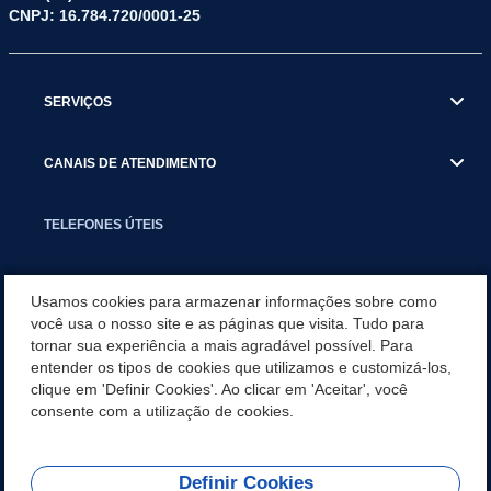
CNPJ: 16.784.720/0001-25
SERVIÇOS
CANAIS DE ATENDIMENTO
TELEFONES ÚTEIS
EXECUTIVO
Usamos cookies para armazenar informações sobre como
você usa o nosso site e as páginas que visita. Tudo para
tornar sua experiência a mais agradável possível. Para
NOTÍCIAS
entender os tipos de cookies que utilizamos e customizá-los,
clique em 'Definir Cookies'. Ao clicar em 'Aceitar', você
APLICATIVO
consente com a utilização de cookies.
Definir Cookies