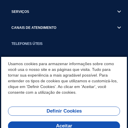
SERVIÇOS
CANAIS DE ATENDIMENTO
TELEFONES ÚTEIS
EXECUTIVO
Usamos cookies para armazenar informações sobre como
você usa o nosso site e as páginas que visita. Tudo para
tornar sua experiência a mais agradável possível. Para
NOTÍCIAS
entender os tipos de cookies que utilizamos e customizá-los,
clique em 'Definir Cookies'. Ao clicar em 'Aceitar', você
APLICATIVO
consente com a utilização de cookies.
Definir Cookies
REDES SOCIAIS
Aceitar