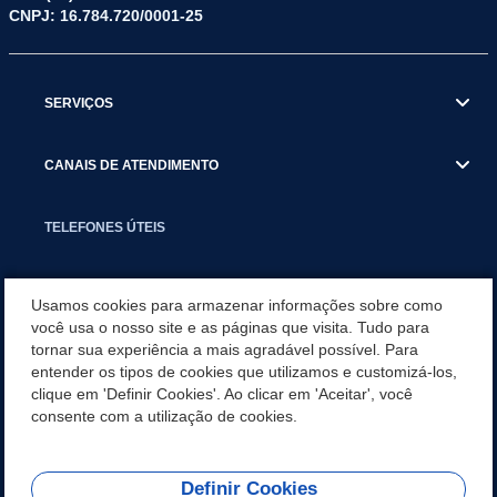
CNPJ: 16.784.720/0001-25
SERVIÇOS
CANAIS DE ATENDIMENTO
TELEFONES ÚTEIS
EXECUTIVO
Usamos cookies para armazenar informações sobre como
você usa o nosso site e as páginas que visita. Tudo para
tornar sua experiência a mais agradável possível. Para
NOTÍCIAS
entender os tipos de cookies que utilizamos e customizá-los,
clique em 'Definir Cookies'. Ao clicar em 'Aceitar', você
APLICATIVO
consente com a utilização de cookies.
Definir Cookies