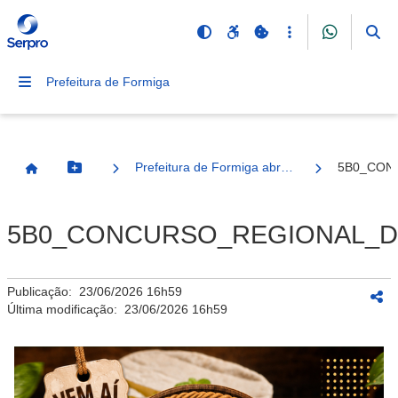
Prefeitura de Formiga
Prefeitura de Formiga abre inscrições para o 5º Concurso Regional do Queijo – 2026
5B0_CON
Botão Menu
Página Inicial
5B0_CONCURSO_REGIONAL_D
Publicação:
23/06/2026 16h59
Última modificação:
23/06/2026 16h59