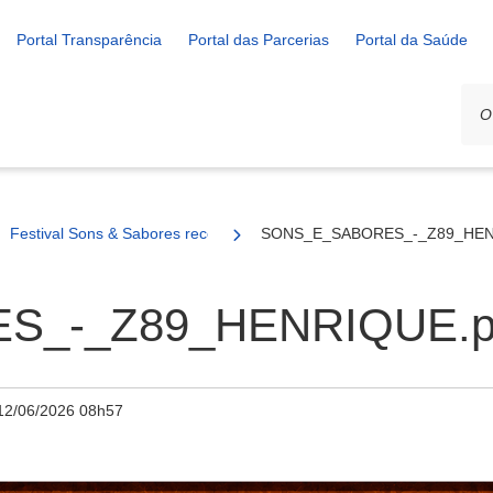
Portal Transparência
Portal das Parcerias
Portal da Saúde
Festival Sons & Sabores recebe show de Zé Henrique no dia 13 de j
SONS_E_SABORES_-_Z89_HEN
S_-_Z89_HENRIQUE.p
12/06/2026 08h57