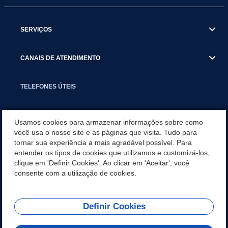
SERVIÇOS
CANAIS DE ATENDIMENTO
TELEFONES ÚTEIS
EXECUTIVO
Usamos cookies para armazenar informações sobre como
você usa o nosso site e as páginas que visita. Tudo para
tornar sua experiência a mais agradável possível. Para
NOTÍCIAS
entender os tipos de cookies que utilizamos e customizá-los,
clique em 'Definir Cookies'. Ao clicar em 'Aceitar', você
APLICATIVO
consente com a utilização de cookies.
Definir Cookies
REDES SOCIAIS