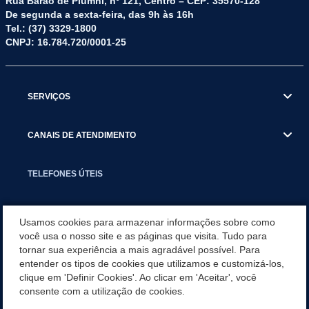
Rua Barão de Piumhi, nº 121, Centro – CEP: 35570-128
De segunda a sexta-feira, das 9h às 16h
Tel.: (37) 3329-1800
CNPJ: 16.784.720/0001-25
SERVIÇOS
CANAIS DE ATENDIMENTO
TELEFONES ÚTEIS
EXECUTIVO
Usamos cookies para armazenar informações sobre como
você usa o nosso site e as páginas que visita. Tudo para
tornar sua experiência a mais agradável possível. Para
NOTÍCIAS
entender os tipos de cookies que utilizamos e customizá-los,
clique em 'Definir Cookies'. Ao clicar em 'Aceitar', você
APLICATIVO
consente com a utilização de cookies.