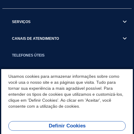
SERVIÇOS
CANAIS DE ATENDIMENTO
TELEFONES ÚTEIS
EXECUTIVO
Usamos cookies para armazenar informações sobre como
você usa o nosso site e as páginas que visita. Tudo para
tornar sua experiência a mais agradável possível. Para
NOTÍCIAS
entender os tipos de cookies que utilizamos e customizá-los,
clique em 'Definir Cookies'. Ao clicar em 'Aceitar', você
APLICATIVO
consente com a utilização de cookies.
Definir Cookies
REDES SOCIAIS