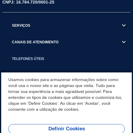
CNPJ: 16.784.720/0001-25
SERVIÇOS
CANAIS DE ATENDIMENTO
TELEFONES ÚTEIS
EXECUTIVO
Usamos cookies para armazenar informações sobre como
você usa o nosso site e as páginas que visita. Tudo para
tornar sua experiência a mais agradável possível. Para
NOTÍCIAS
entender os tipos de cookies que utilizamos e customizá-los,
clique em 'Definir Cookies'. Ao clicar em 'Aceitar', você
APLICATIVO
consente com a utilização de cookies.
Definir Cookies