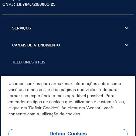
CNPJ: 16.784.720/0001-25
SERVIÇOS
CANAIS DE ATENDIMENTO
TELEFONES ÚTEIS
EXECUTIVO
Usamos cookies para armazenar informações sobre como
você usa o nosso site e as páginas que visita. Tudo para
tornar sua experiência a mais agradável possível. Para
NOTÍCIAS
entender os tipos de cookies que utilizamos e customizá-los,
clique em 'Definir Cookies'. Ao clicar em 'Aceitar', você
APLICATIVO
consente com a utilização de cookies.
Definir Cookies