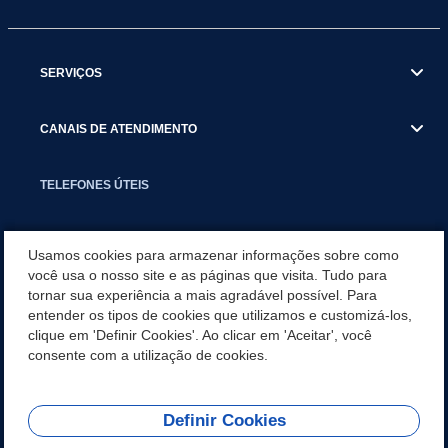
SERVIÇOS
CANAIS DE ATENDIMENTO
TELEFONES ÚTEIS
EXECUTIVO
Usamos cookies para armazenar informações sobre como
você usa o nosso site e as páginas que visita. Tudo para
tornar sua experiência a mais agradável possível. Para
NOTÍCIAS
entender os tipos de cookies que utilizamos e customizá-los,
clique em 'Definir Cookies'. Ao clicar em 'Aceitar', você
APLICATIVO
consente com a utilização de cookies.
Definir Cookies
REDES SOCIAIS