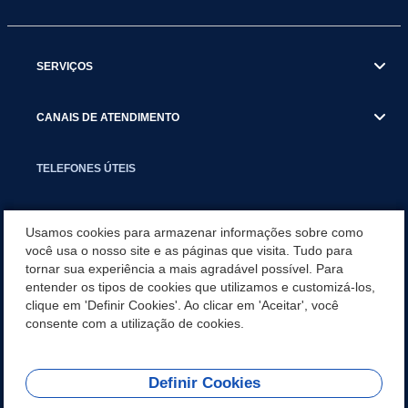
SERVIÇOS
CANAIS DE ATENDIMENTO
TELEFONES ÚTEIS
EXECUTIVO
Usamos cookies para armazenar informações sobre como
você usa o nosso site e as páginas que visita. Tudo para
tornar sua experiência a mais agradável possível. Para
NOTÍCIAS
entender os tipos de cookies que utilizamos e customizá-los,
clique em 'Definir Cookies'. Ao clicar em 'Aceitar', você
APLICATIVO
consente com a utilização de cookies.
Definir Cookies
REDES SOCIAIS