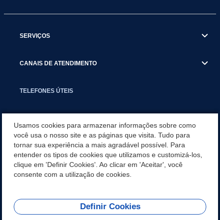
SERVIÇOS
CANAIS DE ATENDIMENTO
TELEFONES ÚTEIS
EXECUTIVO
Usamos cookies para armazenar informações sobre como
você usa o nosso site e as páginas que visita. Tudo para
tornar sua experiência a mais agradável possível. Para
NOTÍCIAS
entender os tipos de cookies que utilizamos e customizá-los,
clique em 'Definir Cookies'. Ao clicar em 'Aceitar', você
APLICATIVO
consente com a utilização de cookies.
Definir Cookies
REDES SOCIAIS