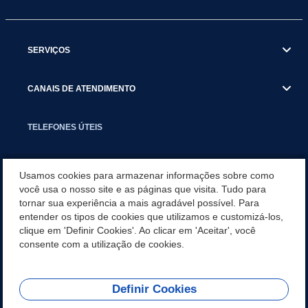
SERVIÇOS
CANAIS DE ATENDIMENTO
TELEFONES ÚTEIS
EXECUTIVO
Usamos cookies para armazenar informações sobre como
você usa o nosso site e as páginas que visita. Tudo para
tornar sua experiência a mais agradável possível. Para
NOTÍCIAS
entender os tipos de cookies que utilizamos e customizá-los,
clique em 'Definir Cookies'. Ao clicar em 'Aceitar', você
APLICATIVO
consente com a utilização de cookies.
Definir Cookies
REDES SOCIAIS