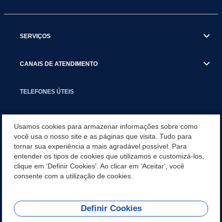
SERVIÇOS
CANAIS DE ATENDIMENTO
TELEFONES ÚTEIS
EXECUTIVO
Usamos cookies para armazenar informações sobre como
você usa o nosso site e as páginas que visita. Tudo para
tornar sua experiência a mais agradável possível. Para
NOTÍCIAS
entender os tipos de cookies que utilizamos e customizá-los,
clique em 'Definir Cookies'. Ao clicar em 'Aceitar', você
APLICATIVO
consente com a utilização de cookies.
Definir Cookies
REDES SOCIAIS