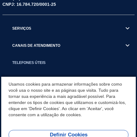
CNPJ: 16.784.720/0001-25
SERVIÇOS
CANAIS DE ATENDIMENTO
TELEFONES ÚTEIS
EXECUTIVO
Usamos cookies para armazenar informações sobre como
você usa o nosso site e as páginas que visita. Tudo para
tornar sua experiência a mais agradável possível. Para
NOTÍCIAS
entender os tipos de cookies que utilizamos e customizá-los,
clique em 'Definir Cookies'. Ao clicar em 'Aceitar', você
APLICATIVO
consente com a utilização de cookies.
Definir Cookies