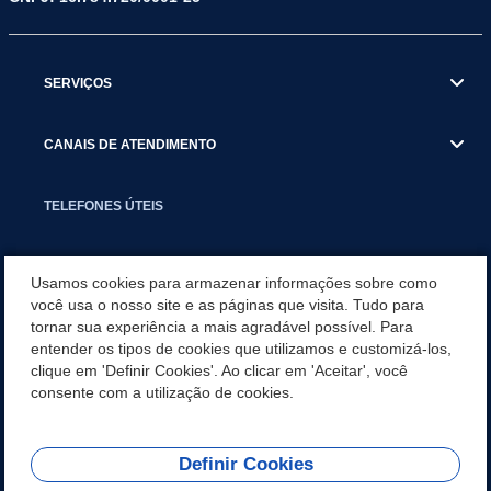
SERVIÇOS
CANAIS DE ATENDIMENTO
TELEFONES ÚTEIS
EXECUTIVO
Usamos cookies para armazenar informações sobre como
você usa o nosso site e as páginas que visita. Tudo para
tornar sua experiência a mais agradável possível. Para
NOTÍCIAS
entender os tipos de cookies que utilizamos e customizá-los,
clique em 'Definir Cookies'. Ao clicar em 'Aceitar', você
APLICATIVO
consente com a utilização de cookies.
Definir Cookies
REDES SOCIAIS