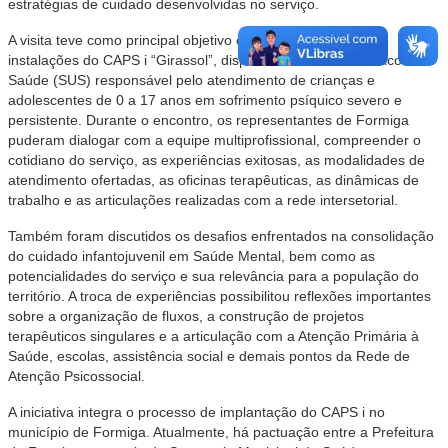
estratégias de cuidado desenvolvidas no serviço.
A visita teve como principal objetivo conhecer de perto as
instalações do CAPS i “Girassol”, dispositivo do Sistema Único de
Saúde (SUS) responsável pelo atendimento de crianças e
adolescentes de 0 a 17 anos em sofrimento psíquico severo e
persistente. Durante o encontro, os representantes de Formiga
puderam dialogar com a equipe multiprofissional, compreender o
cotidiano do serviço, as experiências exitosas, as modalidades de
atendimento ofertadas, as oficinas terapêuticas, as dinâmicas de
trabalho e as articulações realizadas com a rede intersetorial.
Também foram discutidos os desafios enfrentados na consolidação
do cuidado infantojuvenil em Saúde Mental, bem como as
potencialidades do serviço e sua relevância para a população do
território. A troca de experiências possibilitou reflexões importantes
sobre a organização de fluxos, a construção de projetos
terapêuticos singulares e a articulação com a Atenção Primária à
Saúde, escolas, assistência social e demais pontos da Rede de
Atenção Psicossocial.
A iniciativa integra o processo de implantação do CAPS i no
município de Formiga. Atualmente, há pactuação entre a Prefeitura