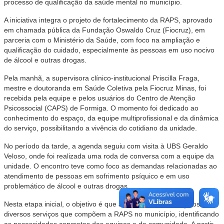
processo de qualificação da saúde mental no município.
A iniciativa integra o projeto de fortalecimento da RAPS, aprovado
em chamada pública da Fundação Oswaldo Cruz (Fiocruz), em
parceria com o Ministério da Saúde, com foco na ampliação e
qualificação do cuidado, especialmente às pessoas em uso nocivo
de álcool e outras drogas.
Pela manhã, a supervisora clínico-institucional Priscilla Fraga,
mestre e doutoranda em Saúde Coletiva pela Fiocruz Minas, foi
recebida pela equipe e pelos usuários do Centro de Atenção
Psicossocial (CAPS) de Formiga. O momento foi dedicado ao
conhecimento do espaço, da equipe multiprofissional e da dinâmica
do serviço, possibilitando a vivência do cotidiano da unidade.
No período da tarde, a agenda seguiu com visita à UBS Geraldo
Veloso, onde foi realizada uma roda de conversa com a equipe da
unidade. O encontro teve como foco as demandas relacionadas ao
atendimento de pessoas em sofrimento psíquico e em uso
problemático de álcool e outras drogas.
Nesta etapa inicial, o objetivo é que a supervisora conheça os
diversos serviços que compõem a RAPS no município, identificando