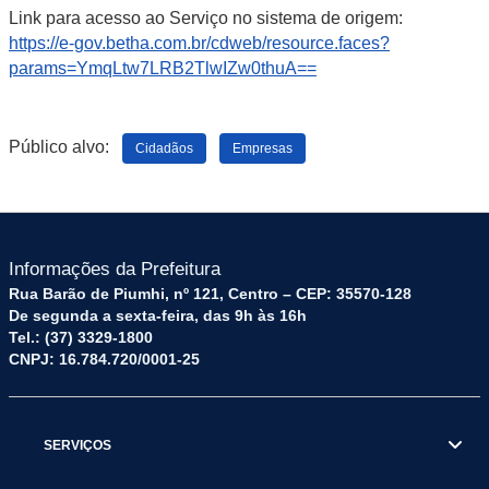
Link para acesso ao Serviço no sistema de origem:
https://e-gov.betha.com.br/cdweb/resource.faces?
params=YmqLtw7LRB2TlwIZw0thuA==
Público alvo:
Cidadãos
Empresas
Informações da Prefeitura
Rua Barão de Piumhi, nº 121, Centro – CEP: 35570-128
De segunda a sexta-feira, das 9h às 16h
Tel.: (37) 3329-1800
CNPJ: 16.784.720/0001-25
SERVIÇOS