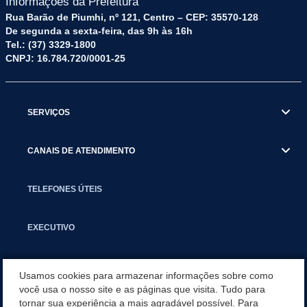
Informações da Prefeitura
Rua Barão de Piumhi, nº 121, Centro – CEP: 35570-128
De segunda a sexta-feira, das 9h às 16h
Tel.: (37) 3329-1800
CNPJ: 16.784.720/0001-25
SERVIÇOS
CANAIS DE ATENDIMENTO
TELEFONES ÚTEIS
EXECUTIVO
NOTÍCIAS
Usamos cookies para armazenar informações sobre como
você usa o nosso site e as páginas que visita. Tudo para
tornar sua experiência a mais agradável possível. Para
APLICATIVO