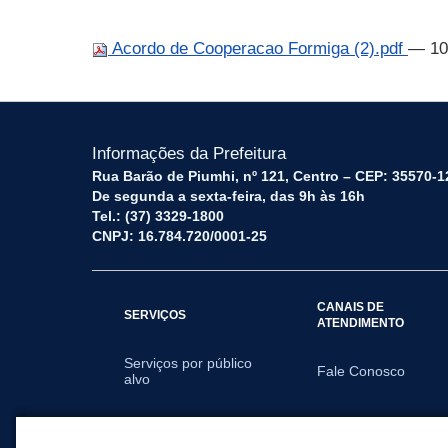
Acordo de Cooperacao Formiga (2).pdf
— 10
Informações da Prefeitura
Rua Barão de Piumhi, nº 121, Centro – CEP: 35570-1
De segunda a sexta-feira, das 9h às 16h
Tel.: (37) 3329-1800
CNPJ: 16.784.720/0001-25
CANAIS DE
SERVIÇOS
ATENDIMENTO
Serviços por público
Fale Conosco
alvo
SECRETARIAS