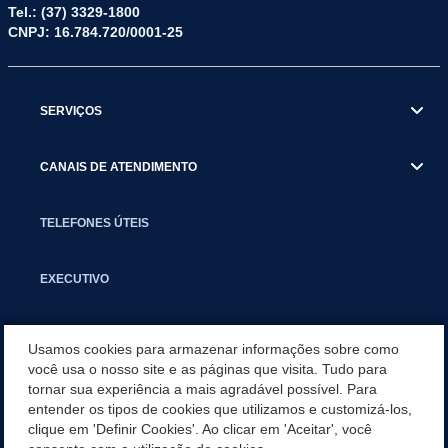
Tel.: (37) 3329-1800
CNPJ: 16.784.720/0001-25
SERVIÇOS
CANAIS DE ATENDIMENTO
TELEFONES ÚTEIS
EXECUTIVO
NOTÍCIAS
Usamos cookies para armazenar informações sobre como
você usa o nosso site e as páginas que visita. Tudo para
tornar sua experiência a mais agradável possível. Para
APLICATIVO
entender os tipos de cookies que utilizamos e customizá-los,
clique em 'Definir Cookies'. Ao clicar em 'Aceitar', você
SECRETARIAS