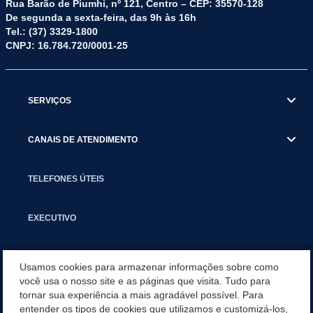
Rua Barão de Piumhi, nº 121, Centro – CEP: 35570-128
De segunda a sexta-feira, das 9h às 16h
Tel.: (37) 3329-1800
CNPJ: 16.784.720/0001-25
SERVIÇOS
CANAIS DE ATENDIMENTO
TELEFONES ÚTEIS
EXECUTIVO
NOTÍCIAS
Usamos cookies para armazenar informações sobre como
você usa o nosso site e as páginas que visita. Tudo para
tornar sua experiência a mais agradável possível. Para
APLICATIVO
entender os tipos de cookies que utilizamos e customizá-los,