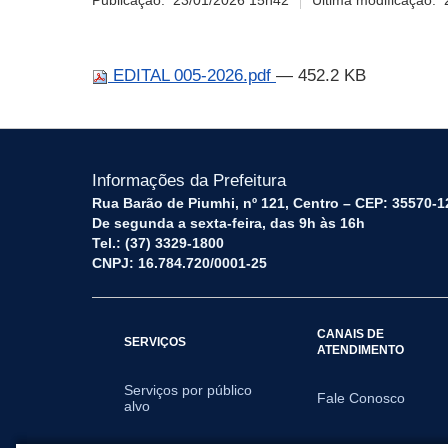
Publicação:
23/01/2026 15h42
Última modificação:
EDITAL 005-2026.pdf
— 452.2 KB
Informações da Prefeitura
Rua Barão de Piumhi, nº 121, Centro – CEP: 35570-1
De segunda a sexta-feira, das 9h às 16h
Tel.: (37) 3329-1800
CNPJ: 16.784.720/0001-25
CANAIS DE
SERVIÇOS
ATENDIMENTO
Serviços por público
Fale Conosco
alvo