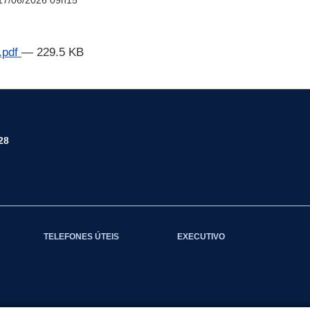
17/06/2026 09h15
.pdf
— 229.5 KB
28
TELEFONES ÚTEIS
EXECUTIVO