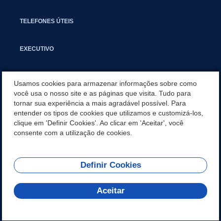
TELEFONES ÚTEIS
EXECUTIVO
NOTÍCIAS
Usamos cookies para armazenar informações sobre como
você usa o nosso site e as páginas que visita. Tudo para
tornar sua experiência a mais agradável possível. Para
APLICATIVO
entender os tipos de cookies que utilizamos e customizá-los,
clique em 'Definir Cookies'. Ao clicar em 'Aceitar', você
SECRETARIAS
consente com a utilização de cookies.
Definir Cookies
REDES SOCIAIS
Aceitar