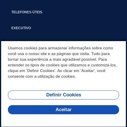
TELEFONES ÚTEIS
EXECUTIVO
NOTÍCIAS
Usamos cookies para armazenar informações sobre como
você usa o nosso site e as páginas que visita. Tudo para
tornar sua experiência a mais agradável possível. Para
APLICATIVO
entender os tipos de cookies que utilizamos e customizá-los,
clique em 'Definir Cookies'. Ao clicar em 'Aceitar', você
SECRETARIAS
consente com a utilização de cookies.
Definir Cookies
REDES SOCIAIS
Aceitar