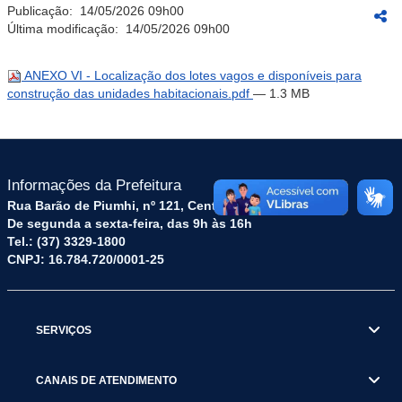
Publicação:
14/05/2026 09h00
Última modificação:
14/05/2026 09h00
ANEXO VI - Localização dos lotes vagos e disponíveis para
construção das unidades habitacionais.pdf
— 1.3 MB
Informações da Prefeitura
Rua Barão de Piumhi, nº 121, Centro – CEP: 35570-128
De segunda a sexta-feira, das 9h às 16h
Tel.: (37) 3329-1800
CNPJ: 16.784.720/0001-25
SERVIÇOS
CANAIS DE ATENDIMENTO