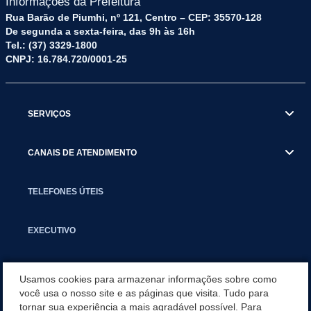
Informações da Prefeitura
Rua Barão de Piumhi, nº 121, Centro – CEP: 35570-128
De segunda a sexta-feira, das 9h às 16h
Tel.: (37) 3329-1800
CNPJ: 16.784.720/0001-25
SERVIÇOS
CANAIS DE ATENDIMENTO
TELEFONES ÚTEIS
EXECUTIVO
NOTÍCIAS
Usamos cookies para armazenar informações sobre como
você usa o nosso site e as páginas que visita. Tudo para
tornar sua experiência a mais agradável possível. Para
APLICATIVO