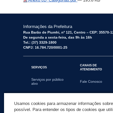
Anexo 01- Categorias.pdf
— 195.8 KB
Informações da Prefeitura
Rua Barão de Piumhi, nº 121, Centro – CEP: 35570-1
De segunda a sexta-feira, das 9h às 16h
Tel.: (37) 3329-1800
CNPJ: 16.784.720/0001-25
CANAIS DE
SERVIÇOS
ATENDIMENTO
Serviços por público
Fale Conosco
alvo
SECRETARIAS
Usamos cookies para armazenar informações sobre c
possível. Para entender os tipos de cookies que util