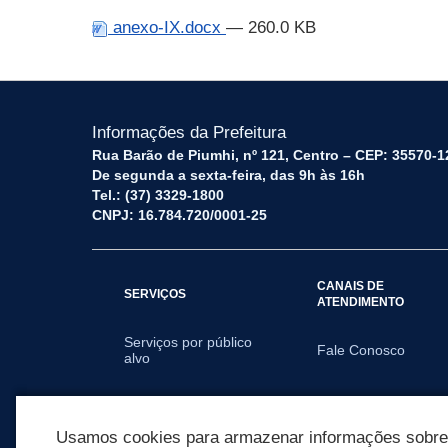
anexo-IX.docx
— 260.0 KB
Informações da Prefeitura
Rua Barão de Piumhi, nº 121, Centro – CEP: 35570-1
De segunda a sexta-feira, das 9h às 16h
Tel.: (37) 3329-1800
CNPJ: 16.784.720/0001-25
CANAIS DE
SERVIÇOS
ATENDIMENTO
Serviços por público
Fale Conosco
alvo
SECRETARIAS
Usamos cookies para armazenar informações sobre c