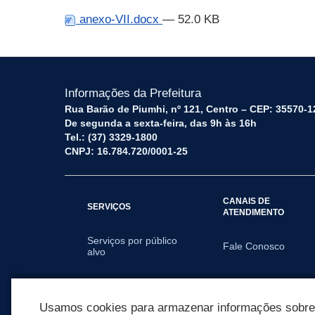
anexo-VII.docx
— 52.0 KB
Informações da Prefeitura
Rua Barão de Piumhi, nº 121, Centro – CEP: 35570-1
De segunda a sexta-feira, das 9h às 16h
Tel.: (37) 3329-1800
CNPJ: 16.784.720/0001-25
CANAIS DE
SERVIÇOS
ATENDIMENTO
Serviços por público
Fale Conosco
alvo
SECRETARIAS
Usamos cookies para armazenar informações sobre c