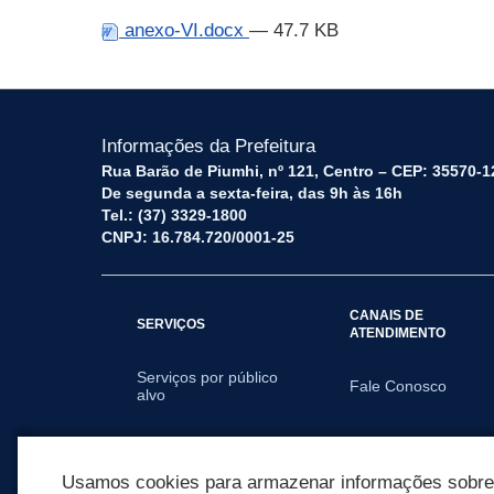
anexo-VI.docx
— 47.7 KB
Informações da Prefeitura
Rua Barão de Piumhi, nº 121, Centro – CEP: 35570-1
De segunda a sexta-feira, das 9h às 16h
Tel.: (37) 3329-1800
CNPJ: 16.784.720/0001-25
CANAIS DE
SERVIÇOS
ATENDIMENTO
Serviços por público
Fale Conosco
alvo
SECRETARIAS
Usamos cookies para armazenar informações sobre c