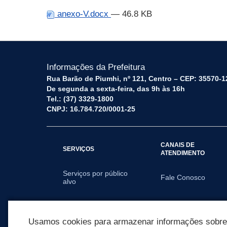
anexo-V.docx
— 46.8 KB
Informações da Prefeitura
Rua Barão de Piumhi, nº 121, Centro – CEP: 35570-1
De segunda a sexta-feira, das 9h às 16h
Tel.: (37) 3329-1800
CNPJ: 16.784.720/0001-25
CANAIS DE
SERVIÇOS
ATENDIMENTO
Serviços por público
Fale Conosco
alvo
SECRETARIAS
Usamos cookies para armazenar informações sobre c