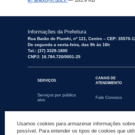
anexo-III.docx
— 183.9 KB
Informações da Prefeitura
Rua Barão de Piumhi, nº 121, Centro – CEP: 35570-1
De segunda a sexta-feira, das 9h às 16h
Tel.: (37) 3329-1800
CNPJ: 16.784.720/0001-25
CANAIS DE
SERVIÇOS
ATENDIMENTO
Serviços por público
Fale Conosco
alvo
SECRETARIAS
Usamos cookies para armazenar informações sobre c
possível. Para entender os tipos de cookies que util