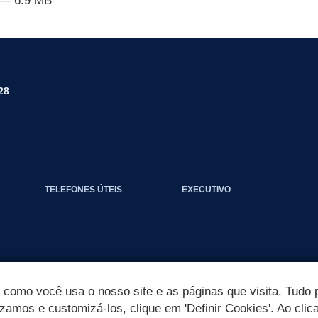
— 6.9 MB
28
TELEFONES ÚTEIS
EXECUTIVO
omo você usa o nosso site e as páginas que visita. Tudo p
izamos e customizá-los, clique em 'Definir Cookies'. Ao clic