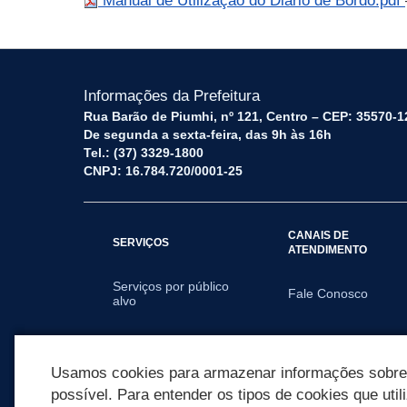
Manual de Utilização do Diário de Bordo.pdf
Informações da Prefeitura
Rua Barão de Piumhi, nº 121, Centro – CEP: 35570-1
De segunda a sexta-feira, das 9h às 16h
Tel.: (37) 3329-1800
CNPJ: 16.784.720/0001-25
CANAIS DE
SERVIÇOS
ATENDIMENTO
Serviços por público
Fale Conosco
alvo
SECRETARIAS
Usamos cookies para armazenar informações sobre c
possível. Para entender os tipos de cookies que util