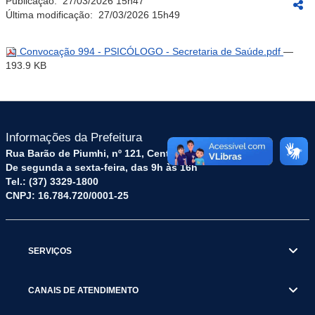
Publicação:
27/03/2026 15h47
Última modificação:
27/03/2026 15h49
Convocação 994 - PSICÓLOGO - Secretaria de Saúde.pdf
—
193.9 KB
Informações da Prefeitura
Rua Barão de Piumhi, nº 121, Centro – CEP: 35570-128
De segunda a sexta-feira, das 9h às 16h
Tel.: (37) 3329-1800
CNPJ: 16.784.720/0001-25
SERVIÇOS
CANAIS DE ATENDIMENTO