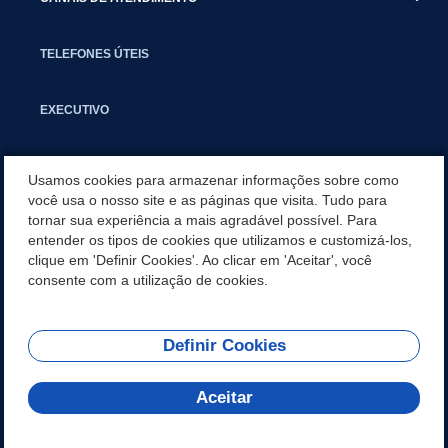
TELEFONES ÚTEIS
EXECUTIVO
NOTÍCIAS
Usamos cookies para armazenar informações sobre como
você usa o nosso site e as páginas que visita. Tudo para
tornar sua experiência a mais agradável possível. Para
APLICATIVO
entender os tipos de cookies que utilizamos e customizá-los,
clique em 'Definir Cookies'. Ao clicar em 'Aceitar', você
SECRETARIAS
consente com a utilização de cookies.
Definir Cookies
REDES SOCIAIS
Aceitar