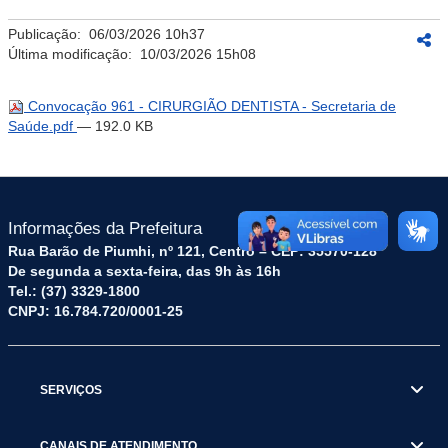
Publicação:
06/03/2026 10h37
Última modificação:
10/03/2026 15h08
Convocação 961 - CIRURGIÃO DENTISTA - Secretaria de
Saúde.pdf
— 192.0 KB
Informações da Prefeitura
Rua Barão de Piumhi, nº 121, Centro – CEP: 35570-128
De segunda a sexta-feira, das 9h às 16h
Tel.: (37) 3329-1800
CNPJ: 16.784.720/0001-25
SERVIÇOS
CANAIS DE ATENDIMENTO