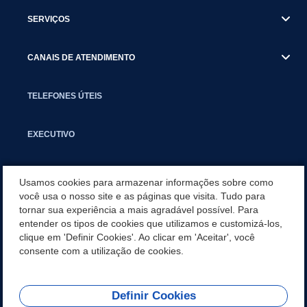
SERVIÇOS
CANAIS DE ATENDIMENTO
TELEFONES ÚTEIS
EXECUTIVO
NOTÍCIAS
Usamos cookies para armazenar informações sobre como
você usa o nosso site e as páginas que visita. Tudo para
tornar sua experiência a mais agradável possível. Para
APLICATIVO
entender os tipos de cookies que utilizamos e customizá-los,
clique em 'Definir Cookies'. Ao clicar em 'Aceitar', você
SECRETARIAS
consente com a utilização de cookies.
Definir Cookies