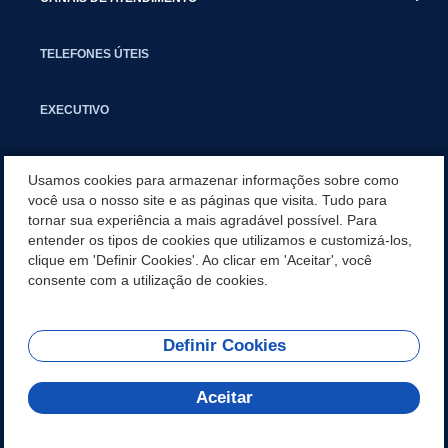
TELEFONES ÚTEIS
EXECUTIVO
NOTÍCIAS
Usamos cookies para armazenar informações sobre como
você usa o nosso site e as páginas que visita. Tudo para
tornar sua experiência a mais agradável possível. Para
APLICATIVO
entender os tipos de cookies que utilizamos e customizá-los,
clique em 'Definir Cookies'. Ao clicar em 'Aceitar', você
SECRETARIAS
consente com a utilização de cookies.
Definir Cookies
REDES SOCIAIS
Aceitar