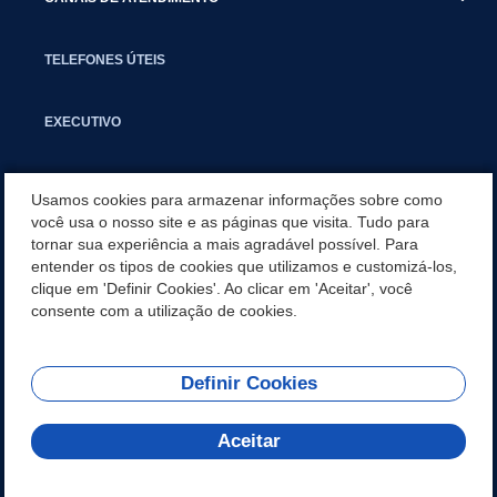
TELEFONES ÚTEIS
EXECUTIVO
NOTÍCIAS
Usamos cookies para armazenar informações sobre como
você usa o nosso site e as páginas que visita. Tudo para
tornar sua experiência a mais agradável possível. Para
APLICATIVO
entender os tipos de cookies que utilizamos e customizá-los,
clique em 'Definir Cookies'. Ao clicar em 'Aceitar', você
SECRETARIAS
consente com a utilização de cookies.
Definir Cookies
REDES SOCIAIS
Aceitar