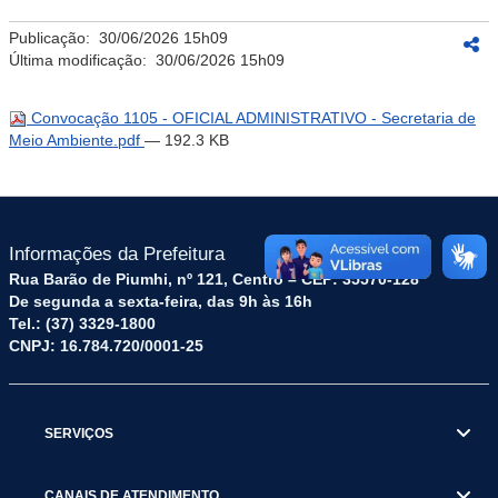
Publicação:
30/06/2026 15h09
Última modificação:
30/06/2026 15h09
Convocação 1105 - OFICIAL ADMINISTRATIVO - Secretaria de
Meio Ambiente.pdf
— 192.3 KB
Informações da Prefeitura
Rua Barão de Piumhi, nº 121, Centro – CEP: 35570-128
De segunda a sexta-feira, das 9h às 16h
Tel.: (37) 3329-1800
CNPJ: 16.784.720/0001-25
SERVIÇOS
CANAIS DE ATENDIMENTO