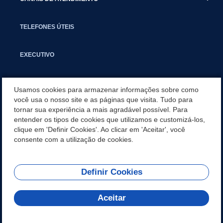
TELEFONES ÚTEIS
EXECUTIVO
NOTÍCIAS
Usamos cookies para armazenar informações sobre como
você usa o nosso site e as páginas que visita. Tudo para
tornar sua experiência a mais agradável possível. Para
APLICATIVO
entender os tipos de cookies que utilizamos e customizá-los,
clique em 'Definir Cookies'. Ao clicar em 'Aceitar', você
SECRETARIAS
consente com a utilização de cookies.
Definir Cookies
REDES SOCIAIS
Aceitar