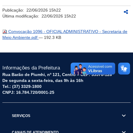
Publicação:
22/06/2026 15h22
Última modificação:
22/06/2026 15h22
Convocação 1096 - OFICIAL ADMINISTRATIVO - Secretaria de
Meio Ambiente.pdf
— 192.3 KB
Informações da Prefeitura
Rua Barão de Piumhi, nº 121, Centro – CEP: 35570-128
De segunda a sexta-feira, das 9h às 16h
Tel.: (37) 3329-1800
CNPJ: 16.784.720/0001-25
SERVIÇOS
CANAIS DE ATENDIMENTO