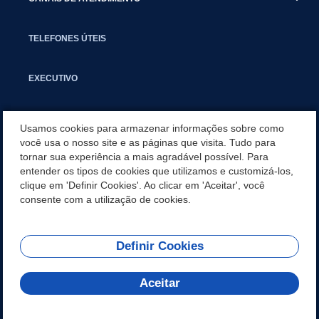
TELEFONES ÚTEIS
EXECUTIVO
NOTÍCIAS
Usamos cookies para armazenar informações sobre como
você usa o nosso site e as páginas que visita. Tudo para
tornar sua experiência a mais agradável possível. Para
APLICATIVO
entender os tipos de cookies que utilizamos e customizá-los,
clique em 'Definir Cookies'. Ao clicar em 'Aceitar', você
SECRETARIAS
consente com a utilização de cookies.
Definir Cookies
REDES SOCIAIS
Aceitar