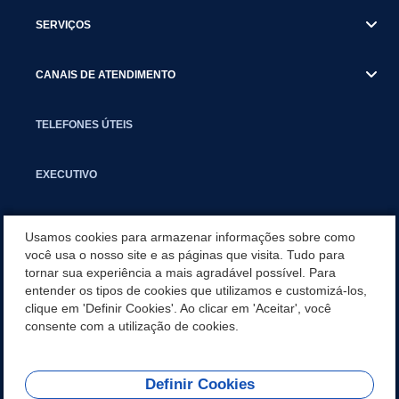
SERVIÇOS
CANAIS DE ATENDIMENTO
TELEFONES ÚTEIS
EXECUTIVO
NOTÍCIAS
Usamos cookies para armazenar informações sobre como
você usa o nosso site e as páginas que visita. Tudo para
tornar sua experiência a mais agradável possível. Para
APLICATIVO
entender os tipos de cookies que utilizamos e customizá-los,
clique em 'Definir Cookies'. Ao clicar em 'Aceitar', você
SECRETARIAS
consente com a utilização de cookies.
Definir Cookies